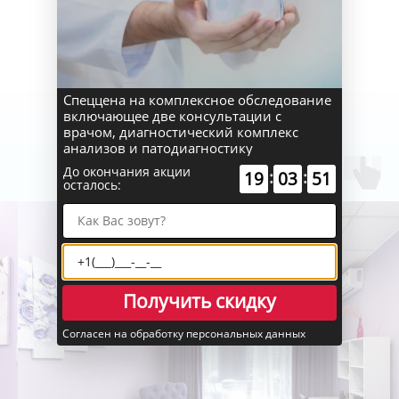
Фото клиники
Пространство
Спеццена на комплексное обследование
заботы и уюта
включающее две консультации с
врачом, диагностический комплекс
анализов и патодиагностику
До окончания акции
:
:
19
03
51
осталось:
Получить скидку
Согласен на обработку персональных данных