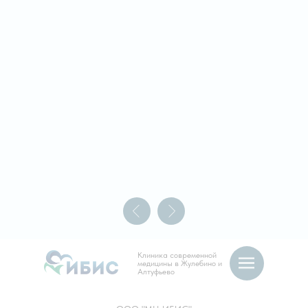
Клиника современной
медицины в Жулебино и
Алтуфьево