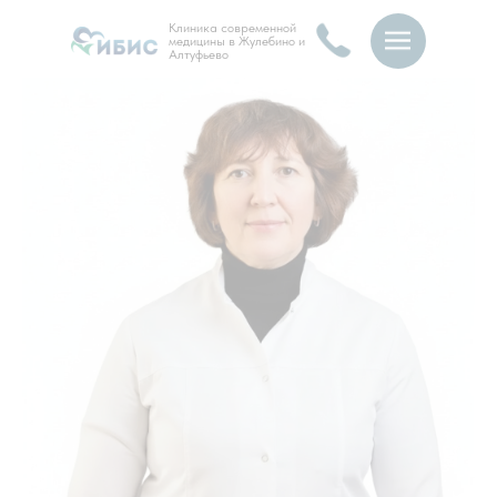
Клиника современной
медицины в Жулебино и
Алтуфьево