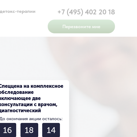
+7 (495) 402 20 18
 детокс-терапии
Перезвоните мне
Спеццена на комплексное
обследование
включающее две
консультации с врачом,
диагностический
комплекс анализов и
До окончания акции осталось:
патодиагностику
16
18
12