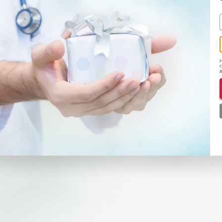
Н
с
д