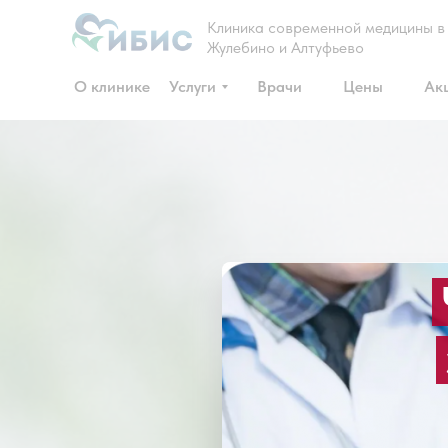
Клиника современной медицины в
Жулебино и Алтуфьево
О клинике
Услуги
Врачи
Цены
Ак