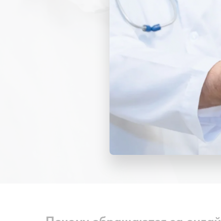
Не всегда есть во
срочно.
В клинике «Ибис» вы 
Консультации проход
или через защищё
Почему обращаются за онлай