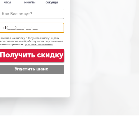
часы
минуты
секунды
ет быть необходима
 онлайн.
 психиатра: анонимно,
ажимая на кнопку "
Получить скидку
", я даю
вое согласие на обработку моих персональных
анных и принимаю
условия соглашения
бору — в мессенджере
Получить скидку
так и регулярная.
Упустить шанс