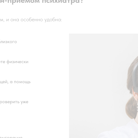
м, и она особенно удобна:
близкого
ете физически
ицей, а помощь
проверить уже
 выгорания,