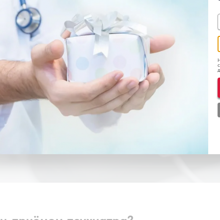
зможность приехать в клинику — но помощь мож
 В этом случае подходит консультация психиатра
можете получить удалённую помощь от опытного
Н
удобно, без осуждения и формальностей.
с
д
ят в виде аудио- или видеосвязи, по вашему вы
нный канал. Поддержка возможна как разовая, 
н-приёмом психиатра?