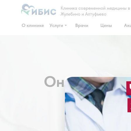
Клиника современной медицины в
Жулебино и Алтуфьево
О клинике
Услуги
Врачи
Цены
Ак
Онлайн-кон
ряд