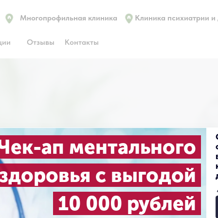
Многопрофильная клиника
Клиника психиатрии и
ции
Отзывы
Контакты
сультация психиат
Чек-ап ментального
ом, где бы вы ни 
здоровья с выгодой
10 000 рублей