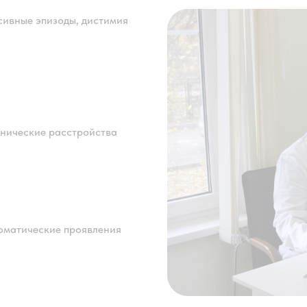
сивные эпизоды, дистимия
анические расстройства
оматические проявления