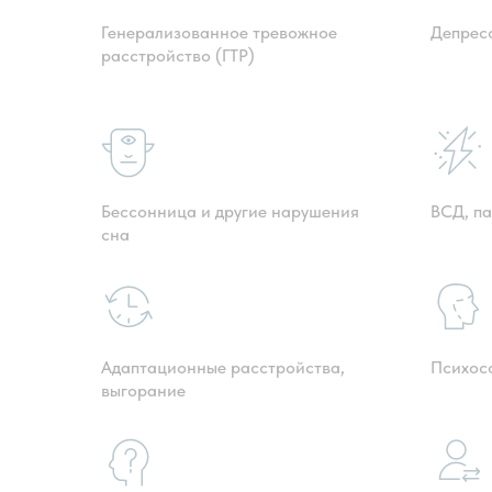
Генерализованное тревожное
Депрес
расстройство (ГТР)
Бессонница и другие нарушения
ВСД, п
сна
Адаптационные расстройства,
Психос
выгорание