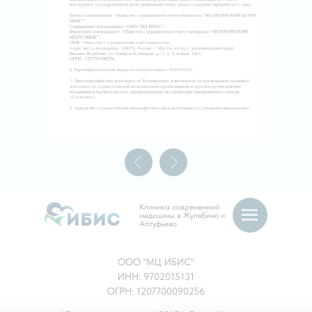
Клиника современной
медицины в Жулебино и
Алтуфьево
ООО "МЦ ИБИС"
ИНН: 9702015131
ОГРН: 1207700090256