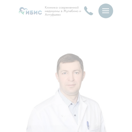
Клиника современной
медицины в Жулебино и
Алтуфьево