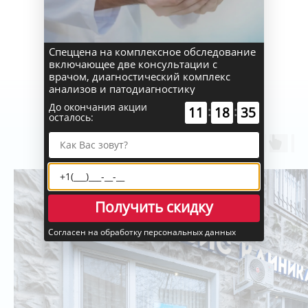
Спеццена на комплексное обследование
Фото клиники
включающее две консультации с
врачом, диагностический комплекс
Пространство
анализов и патодиагностику
заботы и уюта
До окончания акции
:
:
11
18
34
осталось:
Получить скидку
Согласен на обработку персональных данных