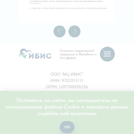
Клиника современной
медицины в Жулебино и
Алтуфьево
ООО "МЦ ИБИС"
ИНН: 9702015131
ОГРН: 1207700090256
Юридический адрес: 109156, Город Москва,
Оставаясь на сайте, вы соглашаетесь на
вн.тер. г. Муниципальный Округ
использование файлов Cookie и передачу данных
Выхино-Жулебино, ул Генерала Кузнецова, дом
службам веб-аналитики
11, корпус 2, помещение 1А/1
OK
Регистрационный номер лицензии: Л041−1