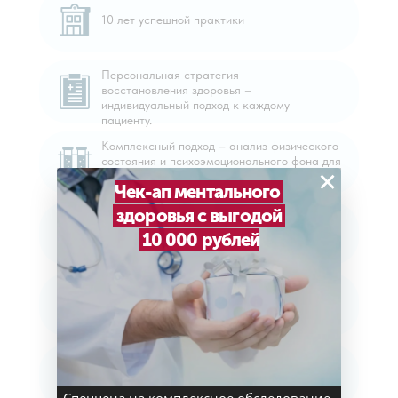
10 лет успешной практики
Персональная стратегия
восстановления здоровья –
индивидуальный подход к каждому
пациенту.
Комплексный подход – анализ физического
состояния и психоэмоционального фона для
×
устранения первопричин.
Чек-ап ментального
здоровья с выгодой
Выдача больничного листа.
10 000 рублей
Вызов психиатра на дом –
конфиденциальная консультация в
комфортных условиях.
Капельницы на дому и в клинике