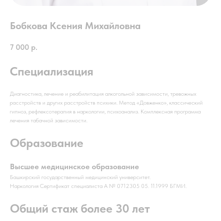
Бобкова Ксения Михайловна
7 000
р.
Специализация
Диагностика, лечение и реабилитация алкогольной зависимости, тревожных
расстройств и других расстройств психики. Метод «Довженко», классический
гипноз, рефлексотерапия в наркологии, психоанализ. Комплексная программа
лечения табачной зависимости.
Образование
Высшее медицинское образование
Башкирский государственный медицинский университет.
Наркология Сертификат специалиста А № 0712305 05. 11.1999 БГМИ.
Общий стаж более 30 лет