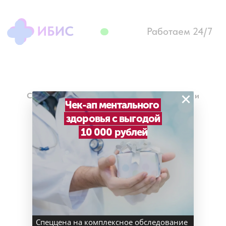
Работаем 24/7
×
Спасибо, мы максимально быстро свяжемся и
Чек-ап ментального
поможем вам.
здоровья с выгодой
Срочный номер для связи 8 (495) 402-20-18
10 000 рублей
Клиника современной
медицины в Жулебино и
Алтуфьево
Спеццена на комплексное обследование
ООО "МЦ ИБИС"